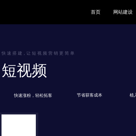
首页
网站建设
快 速 搭 建，让 短 视 频 营 销 更 简 单
短视频
节省获客成本
植
快速涨粉，轻松拓客