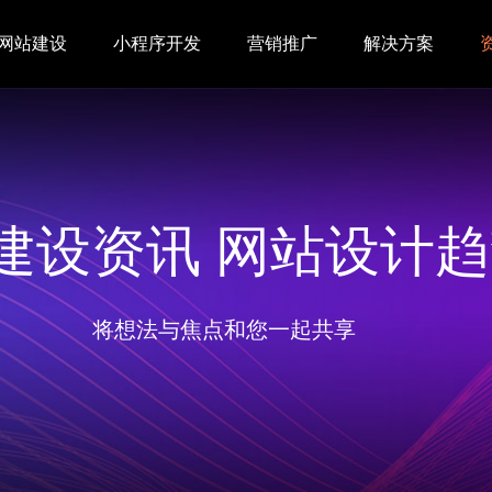
网站建设
小程序开发
营销推广
解决方案
建设资讯 网站设计
将想法与焦点和您一起共享