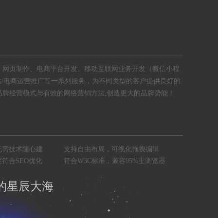
、网页制作、电商平台开发、移动互联网业务开发（微信小程
站/电商运营推广等一系列服务，为不同类型的客户提供良好的
品牌经营模式与有效的网络营销方法,创造更大的品牌势能！
无需技术随心建
支持自由布局，可视化拖拽编辑
符合SEO优化
符合W3C标准，兼容95%主浏览器
的星辰大海