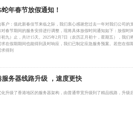
25蛇年春节放假通知！
的客户：值此新春佳节来临之际，我们衷心感谢您过去一年对我们公司的
对春节期间的服务安排进行调整，现将具体放假时间通知如下：放假时间：自 2
月初九）止，共计15天。2025年2月7日（农历正月初十，星期五），
需求在假期期间也能得到及时响应，我们已制定应急服务预案。若您在假
需求得到
港服务器线路升级 ，速度更快
优化升级了香港地区的服务器架构，由普通带宽升级到了精品线路，升级