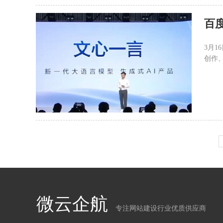
百
3月
创作
微云企航
专注网站建设行业优质供应商