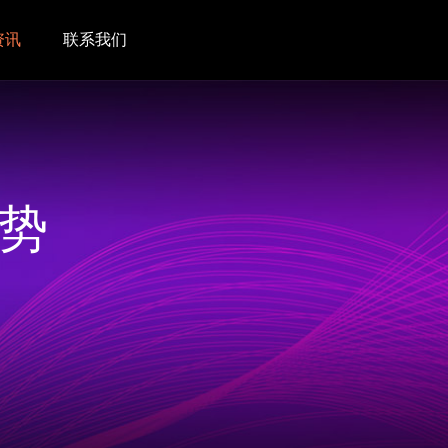
资讯
联系我们
趋势