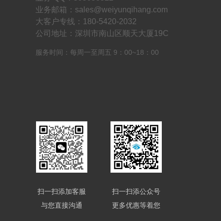
业务邮箱：sales@weiyunqihang.com
大客户专线：180-5420-2032
公司地址：深圳市南山区顺天大厦19C
服务时间：每周一至周五 9：00~18：00
扫一扫添加客服
扫一扫添公众号
与您直接沟通
更多优惠等着您